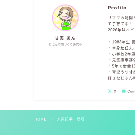
Profile
「ママの時間
て子育て中！
2026年は
甘実 あん
・1988年生
じぶん時間づくり研究中
・単身赴任夫
・小学校2年
・元医療事務9
・5年で借金1
・育児うつ寸
好きなじぶん
X
Con
HOME
人気記事・新着
＞