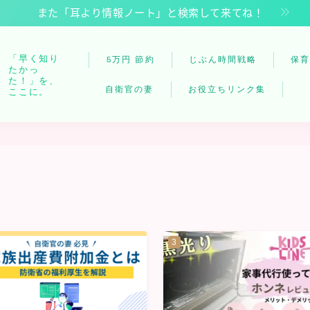
また「耳より情報ノート」と検索して来てね！
「早く知り
5万円 節約
じぶん時間戦略
保
たかっ
た！」を、
自衛官の妻
お役立ちリンク集
ここに。