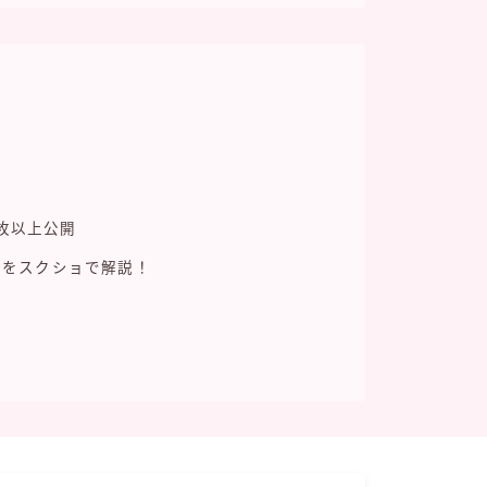
】
枚以上公開
方をスクショで解説！