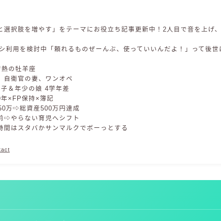
と選択肢を増やす」をテーマにお役立ち記事更新中！2人目で音を上げ
ベビシ利用を検討中「頼れるものぜーんぶ、使っていいんだよ！」って後世
 情熱の牡羊座
、自衛官の妻、ワンオペ
男子＆年少の娘 4学年差
年×FP保持×簿記
50万⇨総資産500万円達成
前⇨やらない育児へシフト
時間はスタバかサンマルクでボーっとする
tact