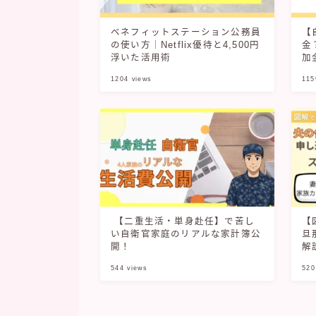
ベネフィットステーション公務員
【
の使い方｜Netflix優待と4,500円
金
浮いた活用術
加
1204
views
115
【二重生活・単身赴任】で苦し
【
い自衛官家庭のリアルな家計簿公
旦
開！
解
544
views
520