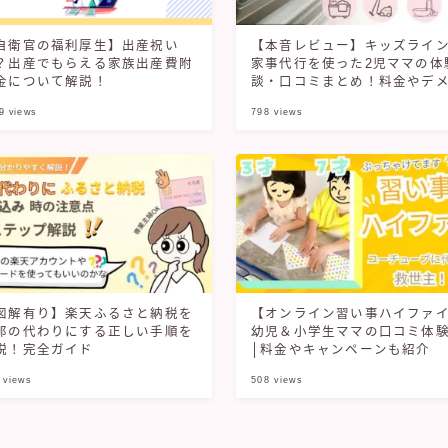
自衛官の福利厚生】出産祝い
【本音レビュー】キッズライ
？出産でもらえる家族出産費附
家事代行を使った2児ママの体
金について解説！
談・口コミまとめ！料金やデ
ット全解説
9
views
798
views
図解有り】楽天ふるさと納税を
【オンライン習い事ハイファ
那の代わりにする正しい手順を
幼児＆小学生ママの口コミ体
説！完全ガイド
│料金やキャンペーンも紹介
views
508
views