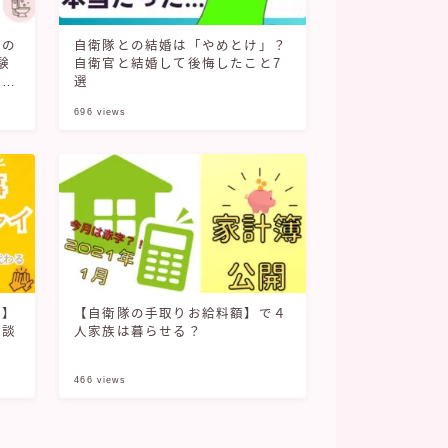
ンの
自衛隊との結婚は「やめとけ」？
験
自衛官と結婚して後悔したこと7
メリ
選
696
views
イ】
【自衛隊の手取りお給料額】で４
験談
人家族は暮らせる？
466
views