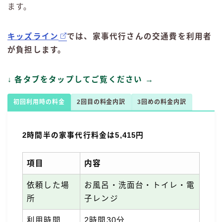
ます。
キッズライン
では、家事代行さんの交通費を利用者
が負担します。
↓ 各タブをタップしてご覧ください →
初回利用時の料金
2回目の料金内訳
3回めの料金内訳
2時間半の家事代行料金は5,415円
項目
内容
依頼した場
お風呂・洗面台・トイレ・電
所
子レンジ
初回OK！3,000円分のコードゲットしてね
kidslineの家事代行を見てみる
利用時間
2時間30分