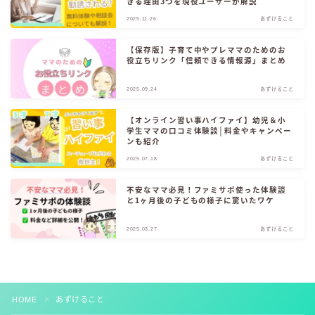
きる理由3つを現役ユーザーが解説
2025.11.26
あずけること
お役立ちリンク集
【保存版】子育て中やプレママのためのお
役立ちリンク「信頼できる情報源」まとめ
2025.09.24
あずけること
【オンライン習い事ハイファイ】幼児＆小
学生ママの口コミ体験談│料金やキャンペー
ンも紹介
2025.07.18
あずけること
不安なママ必見！ファミサポ使った体験談
と1ヶ月後の子どもの様子に驚いたワケ
2025.03.27
あずけること
HOME
あずけること
＞