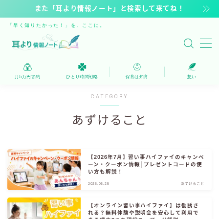
また「耳より情報ノート」と検索して来てね！
「早く知りたかった！」を、ここに。
MENU
保育は知育
月5万円節約
ひとり時間戦略
保育は知育
想い
家計を浮かす
CATEGORY
あずけること
ひとり時間戦略
自由時間へのステップ
【2026年7月】習い事ハイファイのキャンペ
ーン・クーポン情報│プレゼントコードの使
い方も解説！
運営者
2026.06.25
あずけること
人気記事・新着
【オンライン習い事ハイファイ】は勧誘さ
れる？無料体験や説明会を安心して利用で