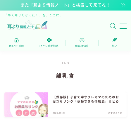
また「耳より情報ノート」と検索して来てね！
「早く知りたかった！」を、ここに。
MENU
保育は知育
月5万円節約
ひとり時間戦略
保育は知育
想い
家計を浮かす
TAG
ひとり時間戦略
離乳食
自由時間へのステップ
【保存版】子育て中やプレママのためのお
役立ちリンク「信頼できる情報源」まとめ
運営者
2025.09.24
あずけること
人気記事・新着