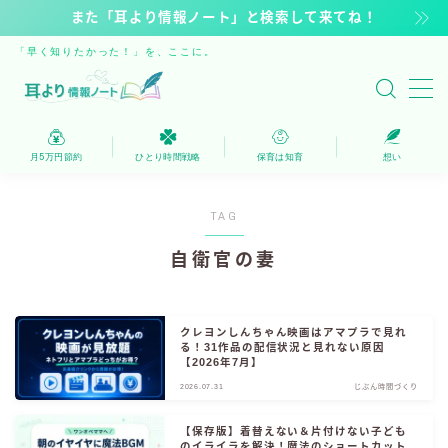
また「耳より情報ノート」と検索して来てね！
「早く知りたかった！」を、ここに。
MENU
保育は知育
月5万円節約
ひとり時間戦略
保育は知育
想い
家計を浮かす
TAG
ひとり時間戦略
自衛官の妻
自由時間へのステップ
クレヨンしんちゃん映画はアマプラで見れ
る！31作品の配信状況と見れない原因
運営者
【2026年7月】
2026.07.31
じぶん時間づくり
人気記事・新着
【保存版】着替えない＆片付けない子ども
のイライラを解決！魔法のショートカット