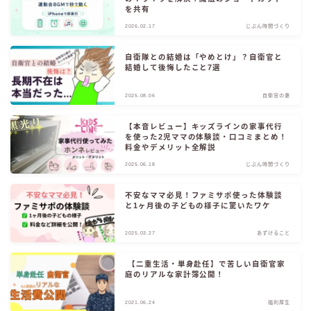
を共有
2026.02.17
じぶん時間づくり
お役立ちリンク集
自衛隊との結婚は「やめとけ」？自衛官と
結婚して後悔したこと7選
2025.08.06
自衛官の妻
【本音レビュー】キッズラインの家事代行
を使った2児ママの体験談・口コミまとめ！
料金やデメリット全解説
2025.06.18
じぶん時間づくり
不安なママ必見！ファミサポ使った体験談
と1ヶ月後の子どもの様子に驚いたワケ
2025.03.27
あずけること
【二重生活・単身赴任】で苦しい自衛官家
庭のリアルな家計簿公開！
2021.06.24
福利厚生