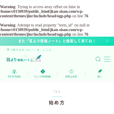
Warning
: Trying to access array offset on false in
/home/c0150939/public_html/jkan-sisan.com/wp-
content/themes/jinr/include/head/ogp.php
on line
76
MENU
Warning
: Attempt to read property "term_id" on null in
/home/c0150939/public_html/jkan-sisan.com/wp-
保育は知育
content/themes/jinr/include/head/ogp.php
on line
76
また「耳より情報ノート」と検索して来てね！
家計を浮かす
「早く知りたかった！」を、ここに。
ひとり時間戦略
自由時間へのステップ
月5万円節約
ひとり時間戦略
保育は知育
想い
運営者
TAG
始め方
人気記事・新着