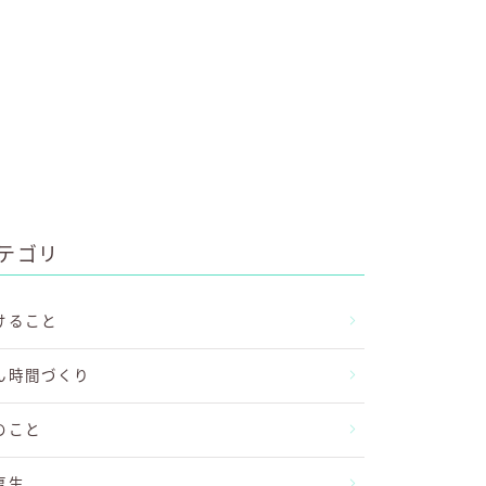
テゴリ
けること
ん時間づくり
のこと
厚生