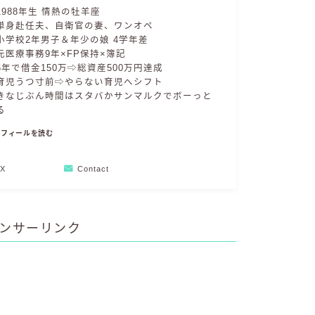
1988年生 情熱の牡羊座
単身赴任夫、自衛官の妻、ワンオペ
小学校2年男子＆年少の娘 4学年差
元医療事務9年×FP保持×簿記
5年で借金150万⇨総資産500万円達成
育児うつ寸前⇨やらない育児へシフト
きなじぶん時間はスタバかサンマルクでボーっと
る
ロフィールを読む
X
Contact
ンサーリンク