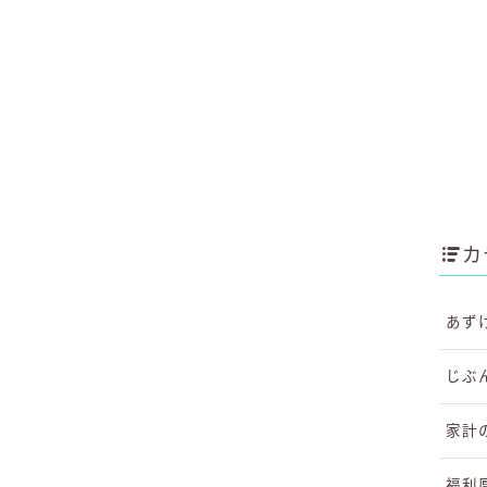
カ
あず
じぶ
家計
福利