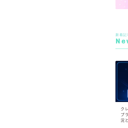
新着記
Ne
ク
プ
況
月