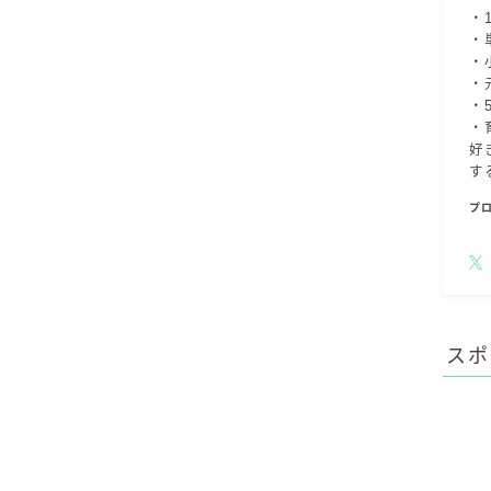
・
・
・
・
・
・
好
す
プ
スポ