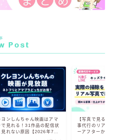
事
w Post
レヨンしんちゃん映画はアマ
【写真で見る】キッズライン
ラで見れる！31作品の配信状
事代行のリアル実例集｜ビフ
と見れない原因【2026年7
ーアフターから料金明細まで2
】
枚以上公開