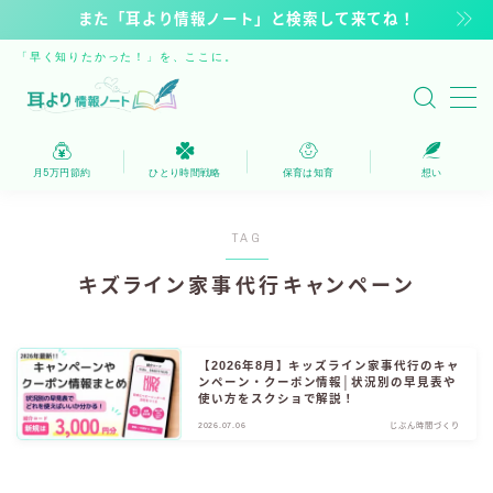
また「耳より情報ノート」と検索して来てね！
「早く知りたかった！」を、ここに。
MENU
保育は知育
月5万円節約
ひとり時間戦略
保育は知育
想い
家計を浮かす
TAG
ひとり時間戦略
キズライン家事代行キャンペーン
自由時間へのステップ
【2026年8月】キッズライン家事代行のキャ
ンペーン・クーポン情報│状況別の早見表や
運営者
使い方をスクショで解説！
2026.07.06
じぶん時間づくり
人気記事・新着